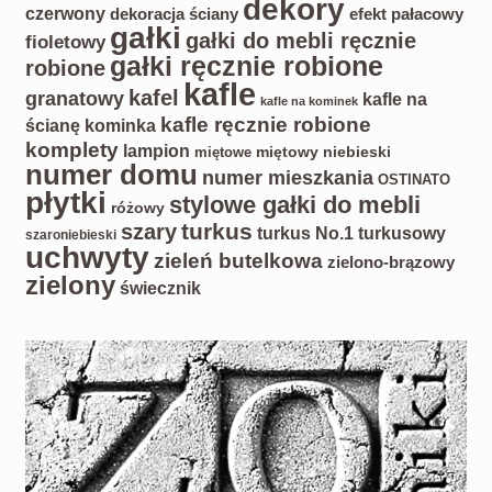
dekory
czerwony
dekoracja ściany
efekt pałacowy
gałki
gałki do mebli ręcznie
fioletowy
gałki ręcznie robione
robione
kafle
kafel
granatowy
kafle na
kafle na kominek
kafle ręcznie robione
ścianę kominka
komplety
lampion
miętowy
niebieski
miętowe
numer domu
numer mieszkania
OSTINATO
płytki
stylowe gałki do mebli
różowy
turkus
szary
turkus No.1
turkusowy
szaroniebieski
uchwyty
zieleń butelkowa
zielono-brązowy
zielony
świecznik