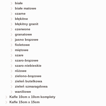
białe
białe matowe
czarne
błękitne
błękitny granit
czerwone
granatowe
jasno brązowe
fioletowe
miętowe
szare
szaro-brązowe
szaro-niebieskie
różowe
zielono-brązowe
zieleń butelkowa
zieleń szmaragdowa
waniliowe
Kafle 10cm x 10cm komplety
Kafle 15cm x 15cm