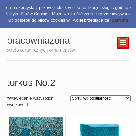
Strona korzysta z plików cookies w celu realizacji usług i zgodnie z
0.00
zł
Polityką Plików Cookies. Mozesz określić warunki przechowywania
lub dostepu do plików cookies w Twojej przeglądarce.
Zamknij
pracowniazona
²
strefa ceramicznych ornamentów
turkus No.2
Wyświetlanie wszystkich
wyników: 6