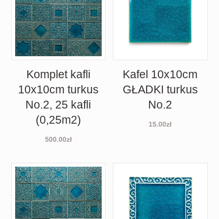
Komplet kafli
Kafel 10x10cm
10x10cm turkus
GŁADKI turkus
No.2, 25 kafli
No.2
(0,25m2)
15.00
zł
500.00
zł