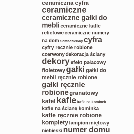
ceramiczna cyfra
ceramiczne
ceramiczne gałki do
mebli
ceramiczne kafle
reliefowe
ceramiczne numery
cyfra
na dom
ciemnozielony
cyfry ręcznie robione
czerwony
dekoracja ściany
dekory
efekt pałacowy
gałki
gałki do
fioletowy
mebli ręcznie robione
gałki ręcznie
robione
granatowy
kafle
kafel
kafle na kominek
kafle na ścianę kominka
kafle ręcznie robione
komplety
lampion
miętowy
numer domu
niebieski