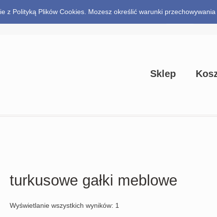
odnie z Polityką Plików Cookies. Mozesz określić warunki przechowywani
0.00
zł
0 items
Sklep
Kos
turkusowe gałki meblowe
Wyświetlanie wszystkich wyników: 1