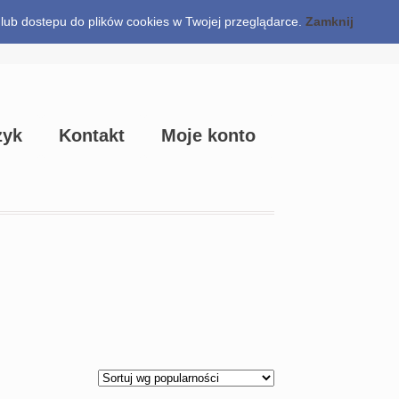
a lub dostepu do plików cookies w Twojej przeglądarce.
Zamknij
Checkout
zyk
Kontakt
Moje konto