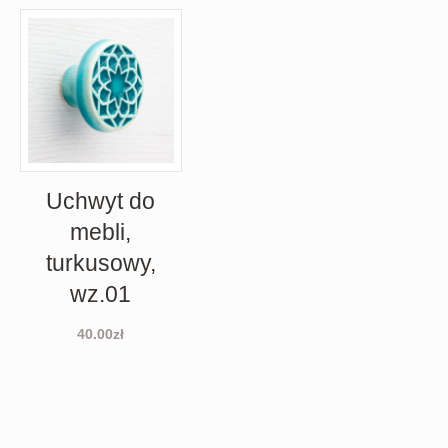
Uchwyt do
mebli,
turkusowy,
wz.01
40.00
zł