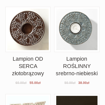
Lampion OD
Lampion
SERCA
ROŚLINNY
złotobrązowy
srebrno-niebieski
60.00
zł
55.00
zł
50.00
zł
38.00
zł