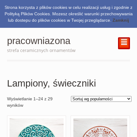
Strona korzysta z plików cookies w celu realizacji usług i zgodnie z
0.00
zł
Polityką Plików Cookies. Mozesz określić warunki przechowywania
lub dostepu do plików cookies w Twojej przeglądarce.
Zamknij
pracowniazona
²
strefa ceramicznych ornamentów
Lampiony, świeczniki
Wyświetlanie 1–24 z 29
wyników