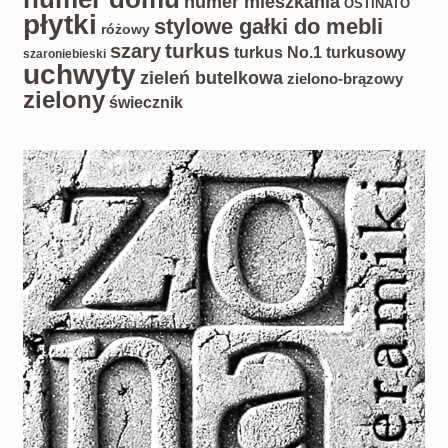
numer mieszkania
OSTINATO
płytki
stylowe gałki do mebli
różowy
turkus
szary
turkus No.1
turkusowy
szaroniebieski
uchwyty
zieleń butelkowa
zielono-brązowy
zielony
świecznik