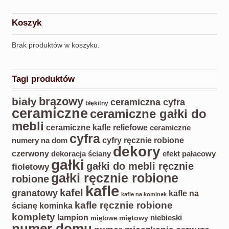
Koszyk
Brak produktów w koszyku.
Tagi produktów
biały
brązowy
ceramiczna cyfra
błękitny
ceramiczne
ceramiczne gałki do
mebli
ceramiczne kafle reliefowe
ceramiczne
cyfra
cyfry ręcznie robione
numery na dom
dekory
czerwony
dekoracja ściany
efekt pałacowy
gałki
gałki do mebli ręcznie
fioletowy
gałki ręcznie robione
robione
kafle
kafel
granatowy
kafle na
kafle na kominek
kafle ręcznie robione
ścianę kominka
komplety
lampion
miętowy
niebieski
miętowe
numer domu