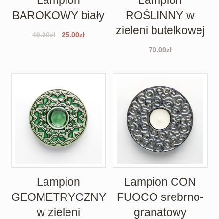
Lampion
Lampion
BAROKOWY biały
ROŚLINNY w
zieleni butelkowej
49.00
zł
25.00
zł
70.00
zł
Lampion
Lampion CON
GEOMETRYCZNY
FUOCO srebrno-
w zieleni
granatowy