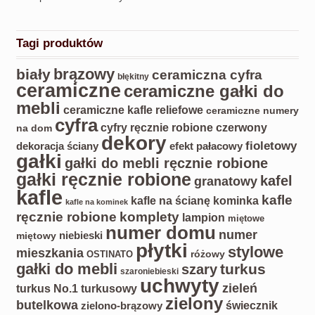
Tagi produktów
biały
brązowy
ceramiczna cyfra
błękitny
ceramiczne
ceramiczne gałki do
mebli
ceramiczne kafle reliefowe
ceramiczne numery
cyfra
czerwony
cyfry ręcznie robione
na dom
dekory
fioletowy
dekoracja ściany
efekt pałacowy
gałki
gałki do mebli ręcznie robione
gałki ręcznie robione
kafel
granatowy
kafle
kafle
kafle na ścianę kominka
kafle na kominek
ręcznie robione
komplety
lampion
miętowe
numer domu
numer
miętowy
niebieski
płytki
stylowe
mieszkania
różowy
OSTINATO
gałki do mebli
turkus
szary
szaroniebieski
uchwyty
zieleń
turkus No.1
turkusowy
zielony
butelkowa
świecznik
zielono-brązowy