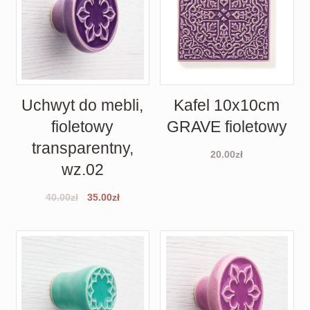
Uchwyt do mebli,
Kafel 10x10cm
fioletowy
GRAVE fioletowy
transparentny,
20.00
zł
wz.02
40.00
zł
35.00
zł