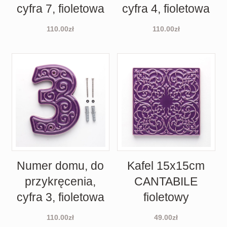
cyfra 7, fioletowa
cyfra 4, fioletowa
110.00
zł
110.00
zł
Numer domu, do
Kafel 15x15cm
przykręcenia,
CANTABILE
cyfra 3, fioletowa
fioletowy
110.00
zł
49.00
zł