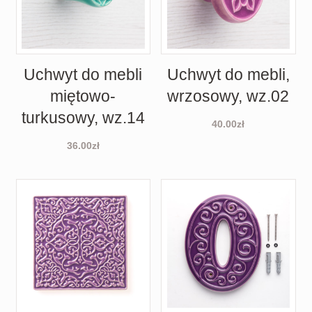
Uchwyt do mebli
Uchwyt do mebli,
miętowo-
wrzosowy, wz.02
turkusowy, wz.14
40.00
zł
36.00
zł