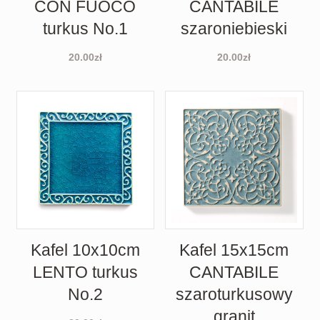
CON FUOCO
CANTABILE
turkus No.1
szaroniebieski
20.00
zł
20.00
zł
Kafel 10x10cm
Kafel 15x15cm
LENTO turkus
CANTABILE
No.2
szaroturkusowy
granit