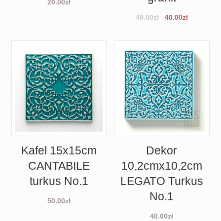
20.00
zł
49.00
zł
40.00
zł
Kafel 15x15cm
Dekor
CANTABILE
10,2cmx10,2cm
turkus No.1
LEGATO Turkus
No.1
50.00
zł
40.00
zł