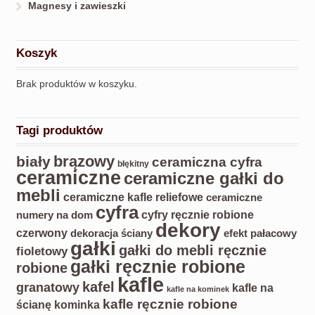
Magnesy i zawieszki
Koszyk
Brak produktów w koszyku.
Tagi produktów
biały
brązowy
ceramiczna cyfra
błękitny
ceramiczne
ceramiczne gałki do
mebli
ceramiczne kafle reliefowe
ceramiczne
cyfra
cyfry ręcznie robione
numery na dom
dekory
czerwony
dekoracja ściany
efekt pałacowy
gałki
gałki do mebli ręcznie
fioletowy
gałki ręcznie robione
robione
kafle
kafel
granatowy
kafle na
kafle na kominek
kafle ręcznie robione
ścianę kominka