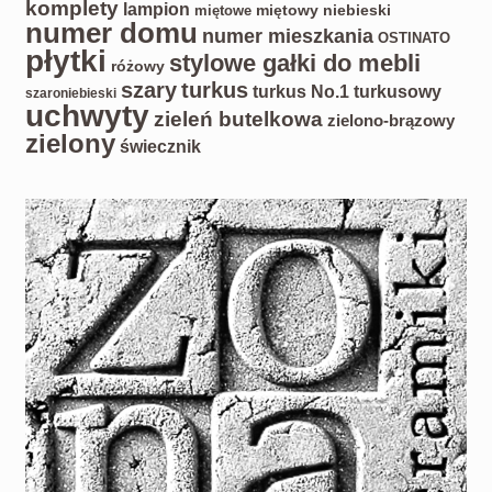
komplety
lampion
miętowy
niebieski
miętowe
numer domu
numer mieszkania
OSTINATO
płytki
stylowe gałki do mebli
różowy
turkus
szary
turkus No.1
turkusowy
szaroniebieski
uchwyty
zieleń butelkowa
zielono-brązowy
zielony
świecznik