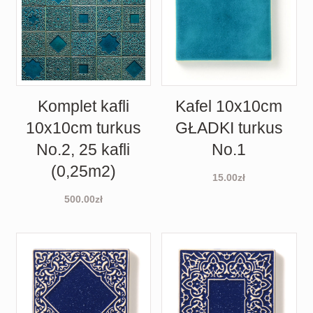
Komplet kafli
Kafel 10x10cm
10x10cm turkus
GŁADKI turkus
No.2, 25 kafli
No.1
(0,25m2)
15.00
zł
500.00
zł