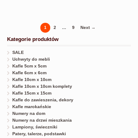
1
2
…
9
Next →
Kategorie produktów
SALE
Uchwyty do mebli
Kafle 5cm x 5cm
Kafle 6cm x 6cm
Kafle 10cm x 10cm
Kafle 10cm x 10cm komplety
Kafle 15cm x 15cm
Kafle do zawieszenia, dekory
Kafle marokańskie
Numery na dom
Numery na drzwi mieszkania
Lampiony, świeczniki
Patery, talerze, podstawki