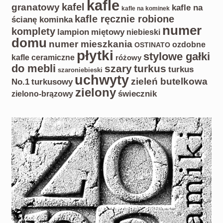
kafle
kafel
granatowy
kafle na
kafle na kominek
kafle ręcznie robione
ścianę kominka
numer
komplety
lampion
miętowy
niebieski
domu
numer mieszkania
ozdobne
OSTINATO
płytki
stylowe gałki
kafle ceramiczne
różowy
do mebli
szary
turkus
turkus
szaroniebieski
uchwyty
zieleń butelkowa
No.1
turkusowy
zielony
zielono-brązowy
świecznik