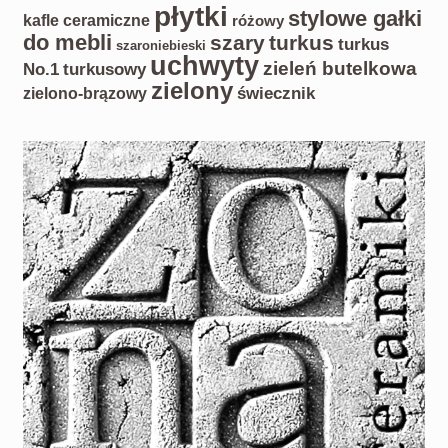
płytki
stylowe gałki
kafle ceramiczne
różowy
do mebli
szary
turkus
turkus
szaroniebieski
uchwyty
zieleń butelkowa
No.1
turkusowy
zielony
zielono-brązowy
świecznik