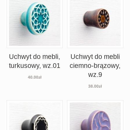
Uchwyt do mebli,
Uchwyt do mebli
turkusowy, wz.01
ciemno-brązowy,
wz.9
40.00
zł
38.00
zł