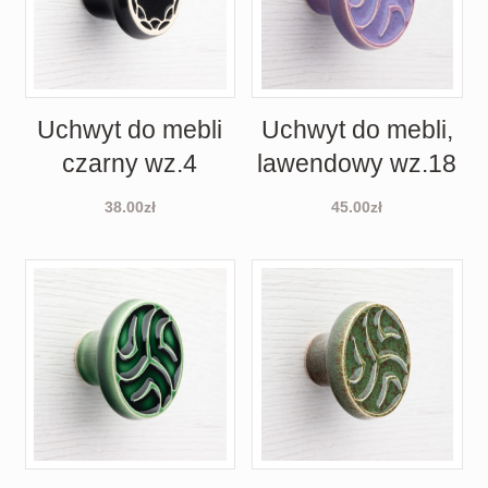
Uchwyt do mebli
Uchwyt do mebli,
czarny wz.4
lawendowy wz.18
38.00
zł
45.00
zł