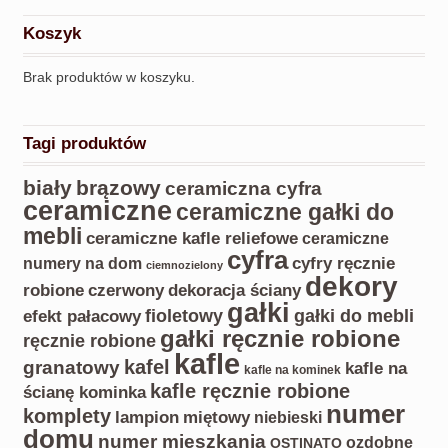
Koszyk
Brak produktów w koszyku.
Tagi produktów
biały
brązowy
ceramiczna cyfra
ceramiczne
ceramiczne gałki do
mebli
ceramiczne kafle reliefowe
ceramiczne
cyfra
cyfry ręcznie
numery na dom
ciemnozielony
dekory
czerwony
robione
dekoracja ściany
gałki
gałki do mebli
fioletowy
efekt pałacowy
gałki ręcznie robione
ręcznie robione
kafle
kafel
granatowy
kafle na
kafle na kominek
kafle ręcznie robione
ścianę kominka
numer
komplety
lampion
miętowy
niebieski
domu
numer mieszkania
ozdobne
OSTINATO