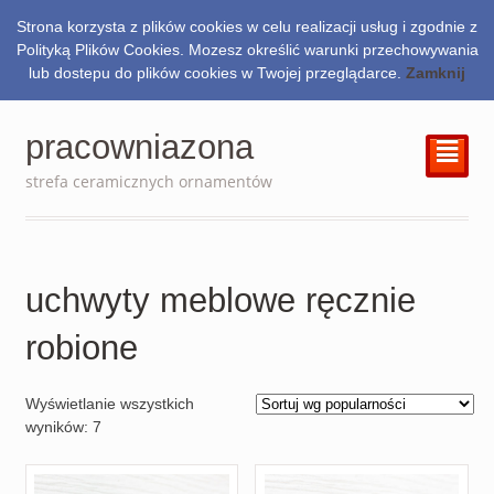
Strona korzysta z plików cookies w celu realizacji usług i zgodnie z
0.00
zł
Polityką Plików Cookies. Mozesz określić warunki przechowywania
lub dostepu do plików cookies w Twojej przeglądarce.
Zamknij
pracowniazona
²
strefa ceramicznych ornamentów
uchwyty meblowe ręcznie
robione
Wyświetlanie wszystkich
wyników: 7