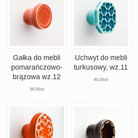
Gałka do mebli
Uchwyt do mebli
pomarańczowo-
turkusowy, wz.11
brązowa wz.12
40.00
zł
38.00
zł