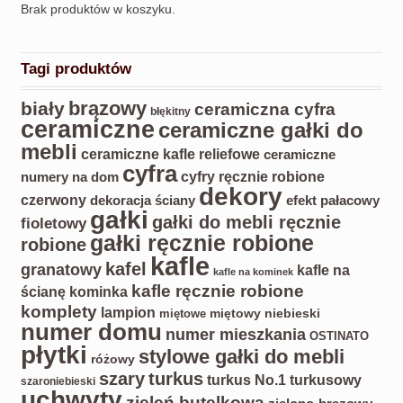
Brak produktów w koszyku.
Tagi produktów
biały
brązowy
ceramiczna cyfra
błękitny
ceramiczne
ceramiczne gałki do
mebli
ceramiczne kafle reliefowe
ceramiczne
cyfra
cyfry ręcznie robione
numery na dom
dekory
czerwony
dekoracja ściany
efekt pałacowy
gałki
gałki do mebli ręcznie
fioletowy
gałki ręcznie robione
robione
kafle
kafel
granatowy
kafle na
kafle na kominek
kafle ręcznie robione
ścianę kominka
komplety
lampion
miętowy
niebieski
miętowe
numer domu
numer mieszkania
OSTINATO
płytki
stylowe gałki do mebli
różowy
turkus
szary
turkus No.1
turkusowy
szaroniebieski
uchwyty
zieleń butelkowa