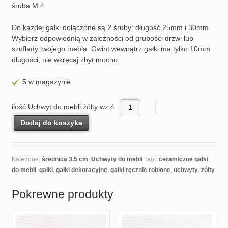
śruba M 4
Do każdej gałki dołączone są 2 śruby: długość 25mm i 30mm.
Wybierz odpowiednią w zależności od grubości drzwi lub
szuflady twojego mebla. Gwint wewnątrz gałki ma tylko 10mm
długości, nie wkręcaj zbyt mocno.
5 w magazynie
ilość Uchwyt do mebli żółty wz.4
Dodaj do koszyka
Kategorie:
średnica 3,5 cm
,
Uchwyty do mebli
Tagi:
ceramiczne gałki
do mebli
,
gałki
,
gałki dekoracyjne
,
gałki ręcznie robione
,
uchwyty
,
żółty
Pokrewne produkty