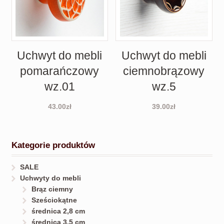
Uchwyt do mebli
Uchwyt do mebli
pomarańczowy
ciemnobrązowy
wz.01
wz.5
43.00
zł
39.00
zł
Kategorie produktów
SALE
Uchwyty do mebli
Brąz ciemny
Sześciokątne
średnica 2,8 cm
średnica 3,5 cm