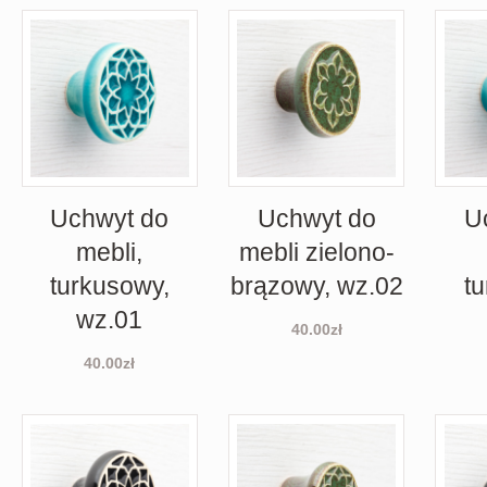
Uchwyt do
Uchwyt do
U
mebli,
mebli zielono-
turkusowy,
brązowy, wz.02
t
wz.01
40.00
zł
40.00
zł