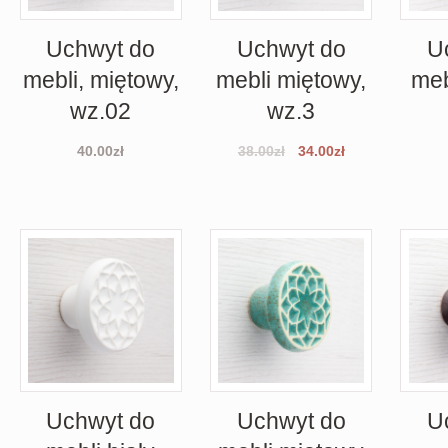
Uchwyt do
Uchwyt do
U
mebli, miętowy,
mebli miętowy,
meb
wz.02
wz.3
40.00
zł
38.00
zł
34.00
zł
Uchwyt do
Uchwyt do
U