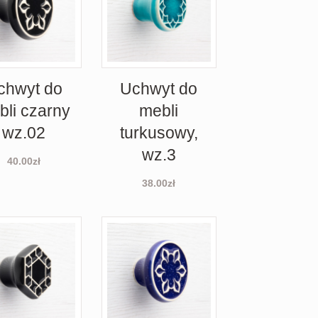
chwyt do
Uchwyt do
bli czarny
mebli
wz.02
turkusowy,
wz.3
40.00
zł
38.00
zł