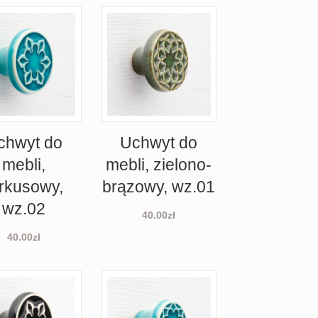
chwyt do
Uchwyt do
mebli,
mebli, zielono-
urkusowy,
brązowy, wz.01
wz.02
40.00
zł
40.00
zł