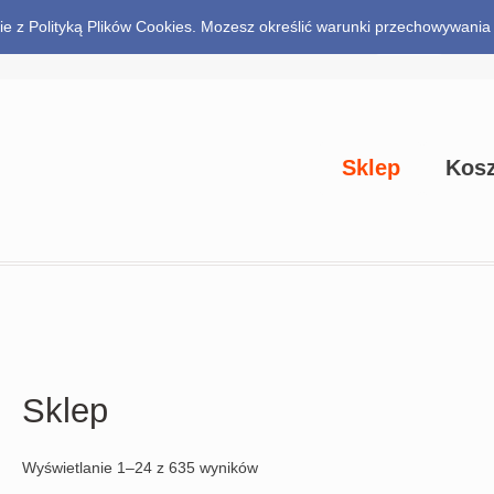
odnie z Polityką Plików Cookies. Mozesz określić warunki przechowywani
0.00
zł
0 items
Sklep
Kos
Sklep
Wyświetlanie 1–24 z 635 wyników