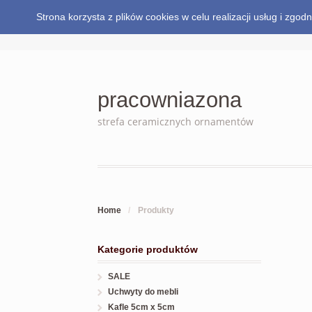
Strona korzysta z plików cookies w celu realizacji usług i zg
pracowniazona
strefa ceramicznych ornamentów
Home
/
Produkty
Kategorie produktów
SALE
Uchwyty do mebli
Kafle 5cm x 5cm