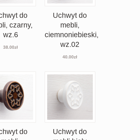
chwyt do
Uchwyt do
li, czarny,
mebli,
wz.6
ciemnoniebieski,
wz.02
38.00
zł
40.00
zł
chwyt do
Uchwyt do