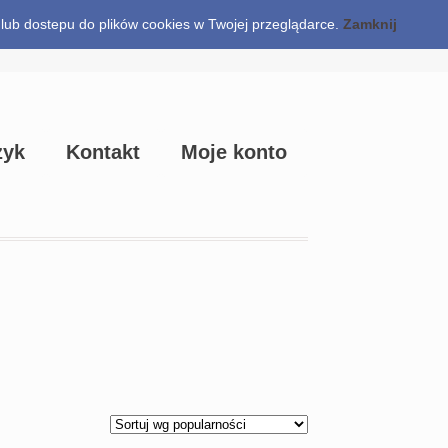
a lub dostepu do plików cookies w Twojej przeglądarce.
Zamknij
Checkout
zyk
Kontakt
Moje konto