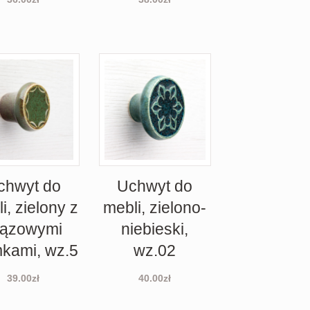
chwyt do
Uchwyt do
i, zielony z
mebli, zielono-
rązowymi
niebieski,
kami, wz.5
wz.02
39.00
zł
40.00
zł