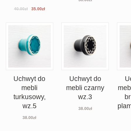
40.00
zł
35.00
zł
Uchwyt do
Uchwyt do
U
mebli
mebli czarny
mebl
turkusowy,
wz.3
b
wz.5
plam
38.00
zł
38.00
zł