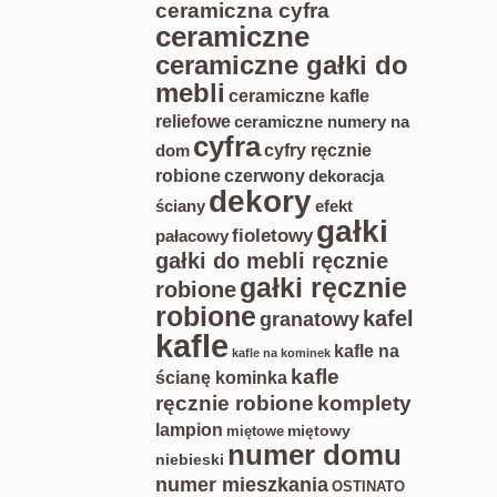
ceramiczna cyfra
ceramiczne
ceramiczne gałki do
mebli
ceramiczne kafle
reliefowe
ceramiczne numery na
cyfra
cyfry ręcznie
dom
robione
czerwony
dekoracja
dekory
ściany
efekt
gałki
fioletowy
pałacowy
gałki do mebli ręcznie
gałki ręcznie
robione
robione
kafel
granatowy
kafle
kafle na
kafle na kominek
kafle
ścianę kominka
ręcznie robione
komplety
lampion
miętowy
miętowe
numer domu
niebieski
numer mieszkania
OSTINATO