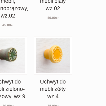
mebli,
mebli biały
mnobrązowy,
wz.02
wz.02
40.00
zł
45.00
zł
chwyt do
Uchwyt do
li zielono-
mebli żółty
zowy, wz.9
wz.4
36.00
zł
38.00
zł