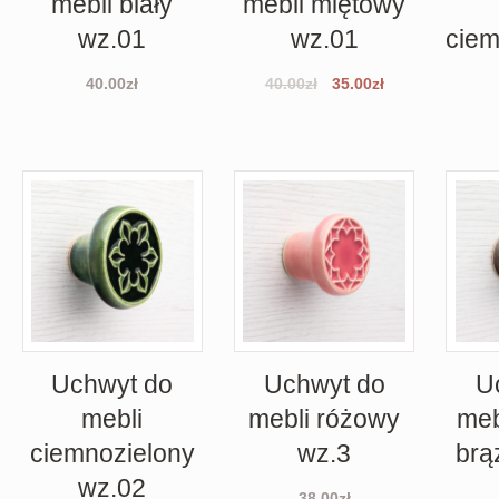
mebli biały
mebli miętowy
wz.01
wz.01
cie
40.00
zł
40.00
zł
35.00
zł
Uchwyt do
Uchwyt do
U
mebli
mebli różowy
meb
ciemnozielony
wz.3
brą
wz.02
38.00
zł