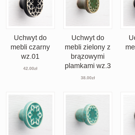
Uchwyt do
Uchwyt do
U
mebli czarny
mebli zielony z
me
wz.01
brązowymi
plamkami wz.3
42.00
zł
38.00
zł