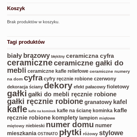
Koszyk
Brak produktów w koszyku.
Tagi produktów
biały
brązowy
ceramiczna cyfra
błękitny
ceramiczne
ceramiczne gałki do
mebli
ceramiczne kafle reliefowe
ceramiczne numery
cyfra
czerwony
cyfry ręcznie robione
na dom
dekory
fioletowy
dekoracja ściany
efekt pałacowy
gałki
gałki do mebli ręcznie robione
gałki ręcznie robione
kafel
granatowy
kafle
kafle
kafle na ścianę kominka
kafle na kominek
ręcznie robione
komplety
lampion
miętowe
numer domu
numer
miętowy
niebieski
płytki
stylowe
mieszkania
różowy
OSTINATO