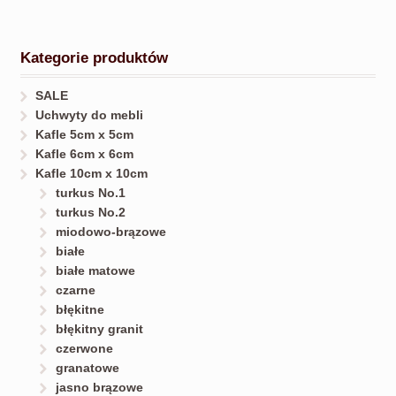
Kategorie produktów
SALE
Uchwyty do mebli
Kafle 5cm x 5cm
Kafle 6cm x 6cm
Kafle 10cm x 10cm
turkus No.1
turkus No.2
miodowo-brązowe
białe
białe matowe
czarne
błękitne
błękitny granit
czerwone
granatowe
jasno brązowe