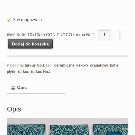
3 w magazynie
ilość Kafel 10x10cm CON FUOCO turkus No.1
Dodaj do koszyka
Kategoria:
turkus No.1
Tagi:
ceramiczne
,
dekory
,
granatowy
,
kafle
,
płytki
,
turkus
,
turkus No.1
Opis
Opis
Odtwarzacz
video