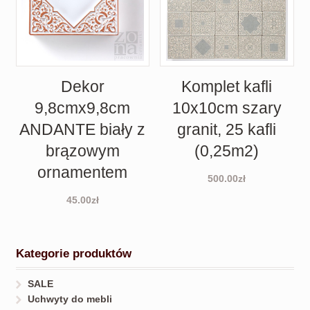
Dekor
Komplet kafli
9,8cmx9,8cm
10x10cm szary
ANDANTE biały z
granit, 25 kafli
brązowym
(0,25m2)
ornamentem
500.00
zł
45.00
zł
Kategorie produktów
SALE
Uchwyty do mebli