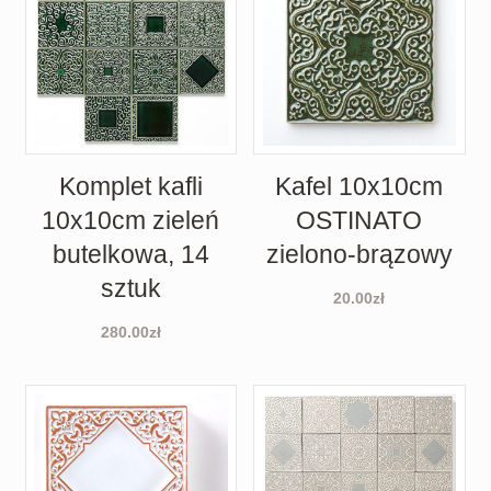
Komplet kafli
Kafel 10x10cm
10x10cm zieleń
OSTINATO
butelkowa, 14
zielono-brązowy
sztuk
20.00
zł
280.00
zł