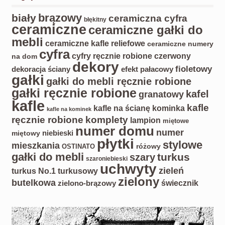
biały
brązowy
ceramiczna cyfra
błękitny
ceramiczne
ceramiczne gałki do
mebli
ceramiczne kafle reliefowe
ceramiczne numery
cyfra
czerwony
cyfry ręcznie robione
na dom
dekory
fioletowy
dekoracja ściany
efekt pałacowy
gałki
gałki do mebli ręcznie robione
gałki ręcznie robione
kafel
granatowy
kafle
kafle
kafle na ścianę kominka
kafle na kominek
ręcznie robione
komplety
lampion
miętowe
numer domu
numer
miętowy
niebieski
płytki
stylowe
mieszkania
różowy
OSTINATO
gałki do mebli
turkus
szary
szaroniebieski
uchwyty
zieleń
turkus No.1
turkusowy
zielony
butelkowa
świecznik
zielono-brązowy