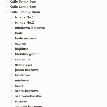
Kafle 5cm x 5cm
Kafle 6cm x 6cm
Kafle 10cm x 10cm
turkus No.1
turkus No.2
miodowo-brązowe
białe
białe matowe
czarne
błękitne
błękitny granit
czerwone
granatowe
jasno brązowe
fioletowe
miętowe
szare
szaro-brązowe
szaro-niebieskie
różowe
zielono-brązowe